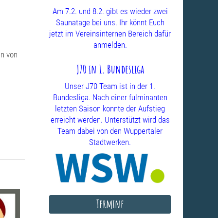
Am 7.2. und 8.2. gibt es wieder zwei
Saunatage bei uns. Ihr könnt Euch
jetzt im Vereinsinternen Bereich dafür
anmelden.
en von
J70 in 1. Bundesliga
Unser J70 Team ist in der 1.
Bundesliga. Nach einer fulminanten
letzten Saison konnte der Aufstieg
erreicht werden. Unterstützt wird das
Team dabei von den Wuppertaler
Stadtwerken.
Termine