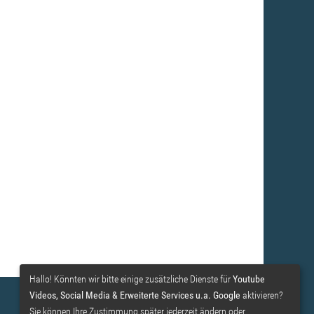
Hallo! Könnten wir bitte einige zusätzliche Dienste für
Youtube
Videos, Social Media & Erweiterte Services u.a. Google
aktivieren?
Powered by
CMSimple
| Template:
ge-webdesign.de
|
Login
Sie können Ihre Zustimmung später jederzeit ändern oder