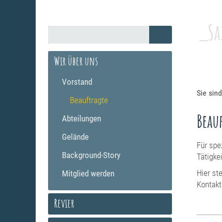
_Sa
Wir über uns
Vorstand
Sie sind
Beauftragte
Beau
Abteilungen
Gelände
Für spe
Background-Story
Tätigke
Hier st
Mitglied werden
Kontakt
Revier